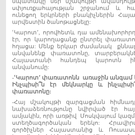
նպատակը մեր մշակույթի ավանդույ
սփյուռքահայության շրջանում և հ
ունեցող երկրների բնակիչներին Հայ
արվեստին ծանոթացնելը:
ՙԿարոտ՚, որովհետև դա ամենախորհր
էր, որ կարողացանք ընտրել փառատո
հղացա: Մենք երկար ժամանակ քննարկ
անվանենք փառատոնը, տարբերակնե
Հայաստանի հանդեպ կարոտն ին
անվանումը:
-
ՙԿարոտ՚
փառատոնն
առաջին
անգամ
Ինչպիսի՞ն
էր
մեկնարկը
և
ինչպիս
փառատոնը:
-Հայ մշակույթի զարգացման հիմն
նախաձեռնությունը նվիրված էր հայ
ամյակին, որի առթիվ Մոսկվայում կազ
ստեղծագործական երեկո: Հրավիր
գործիչներ Հայաստանից և Ռուսաս