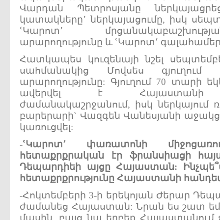
Վարդան Պետրոսյանը ներկայացր
կատակները՚ ներկայացումը, իսկ սեպտ
ՙԿարոտ՚ մրցանակաբաշխութ
արարողությունը և ՙԿարոտ՚ գալահամեր
Հատկապես կուզենայի նշել սեպտեմբ
սահմանակից Մովսես գյուղում
արարողությունը: Գյուղում 70 տարի եկ
ավերվել է Հայաստանի խ
ժամանակաշրջանում, իսկ ներկայում
բարերարի` Վազգեն Վանեսյանի աջակցո
կառուցվել:
-
ՙԿարոտ՚
փառատոնի
միջոցառ
հետաքրքրական
էր
ֆրանսիացի
հա
Դեպարդիեի
այցը
Հայաստան:
Ինչպ
հետաքրքրությունը
Հայաստանի
հանդե
-Հոկտեմբերի 3-ի երեկոյան Ժերար Դեպա
ժամանեց Հայաստան: Նրան ես շատ ե
մասին, բայց նա երբեք Հայաստանում 