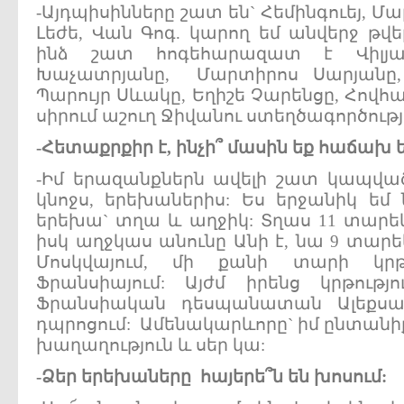
-Այդպիսինները շատ են` Հեմինգուեյ, Մ
Լեժե, Վան Գոգ. կարող եմ անվերջ թվել
ինձ շատ հոգեհարազատ է Վիլյա
Խաչատրյանը, Մարտիրոս Սարյանը,
Պարույր Սևակը, Եղիշե Չարենցը, Հովհ
սիրում աշուղ Ջիվանու ստեղծագործությ
-
Հետաքրքիր
է,
ինչի՞
մասին
եք
հաճախ
-Իմ երազանքներն ավելի շատ կապվա
կնոջս, երեխաներիս: Ես երջանիկ եմ 
երեխա` տղա և աղջիկ: Տղաս 11 տարեկա
իսկ աղջկաս անունը Անի է, նա 9 տարեկ
Մոսկվայում, մի քանի տարի կրթ
Ֆրանսիայում: Այժմ իրենց կրթությ
Ֆրանսիական դեսպանատան Ալեքսան
դպրոցում: Ամենակարևորը` իմ ընտանիք
խաղաղություն և սեր կա:
-
Ձեր
երեխաները
հայերե՞ն
են
խոսում: