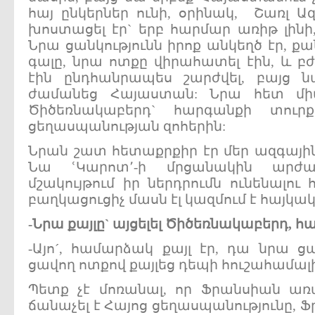
հայ ընկերներ ունի, օրինակ, Շառլ Ա
խոստացել էր` երբ հարմար առիթ լինի
Նրա ցանկությունն իրոք անկեղծ էր, ք
գալը, նրա ոտքը վիրահատել էին, և բժ
էին ընդհանրապես շարժվել, բայց 
ժամանեց Հայաստան: Նրա հետ մի
Ծիծեռնակաբերդ` հարգանքի տուրք
ցեղասպանության զոհերին:
Նրան շատ հետաքրքիր էր մեր ազգային
Նա ՙԿարոտ՚-ի մրցանակին արժա
մշակույթում իր ներդրումն ունենալու 
բաղկացուցիչ մասն էլ կազմում է հայկակ
-
Նրա
քայլը`
այցելել
Ծիծեռնակաբերդ,
հ
-Այո´, համարձակ քայլ էր, դա նրա ցա
ցավող ոտքով քայլեց դեպի հուշահամալի
Պետք չէ մոռանալ, որ Ֆրանսիան առա
ճանաչել է Հայոց ցեղասպանությունը, Ֆ