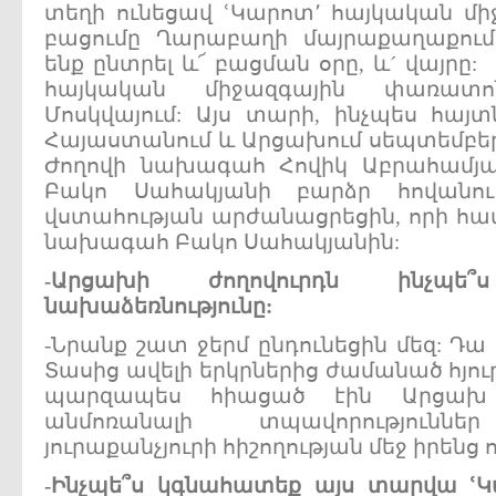
տեղի ունեցավ ՙԿարոտ՚ հայկական մ
բացումը Ղարաբաղի մայրաքաղաքու
ենք ընտրել և՜ բացման օրը, և´ վայրը
հայկական միջազգային փառատո
Մոսկվայում: Այս տարի, ինչպես հայտ
Հայաստանում և Արցախում սեպտեմբերի 
Ժողովի նախագահ Հովիկ Աբրահամյ
Բակո Սահակյանի բարձր հովանո
վստահության արժանացրեցին, որի համ
նախագահ Բակո Սահակյանին:
-
Արցախի
ժողովուրդն
ինչպ
նախաձեռնությունը:
-Նրանք շատ ջերմ ընդունեցին մեզ: Դա
Տասից ավելի երկրներից ժամանած հյու
պարզապես հիացած էին Արցախ 
անմոռանալի տպավորություններ
յուրաքանչյուրի հիշողության մեջ իրենց 
-
Ինչպե՞ս
կգնահատեք
այս
տարվա
ՙԿ