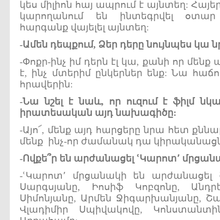
կես միլիոն հայ ապրում է այնտեղ: Հայե
կարողանում են ինտեգրվել օտար
հարգանք վայելել այնտեղ:
-
Ամեն
դեպքում,
Ձեր
դերը
նույնպես
կա
ն
-Փոքր-ինչ իմ դերն էլ կա, քանի որ մեն
է, ինչ մտերիմ ընկերներ ենք: Նա հաճ
հրավերին:
-
Նա
նշել
է
նաև,
որ
ուզում
է
ֆիլմ
նկ
իրատեսական
այդ
նախագիծը:
-Այո՜, մենք այդ հարցերը նրա հետ քննա
մենք ինչ-որ ժամանակ դա կիրականացն
-
Ովքե՞ր
են
արժանացել
ՙԿարոտ՚
մրցանա
-ՙԿարոտ՚ մրցանակի են արժանացել 
Սարգսյանը, Իոսիֆ Կոբզոնը, Անդ
Սիմոնյանը, Արմեն Ջիգարխանյանը, 
Վլադիմիր Սպիվակովը, Կոնստանտին