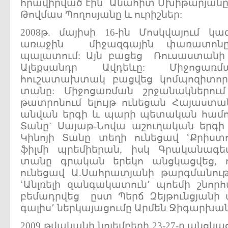
հրավիրված էին Անահիտ Մխիթարյանը
Թովմաս Պողոսյանը և ուրիշներ:
2008թ. մայիսի 16-ին Մոսկվայում կ
առաջին միջազգային փառատոնը
պալատում: Այն բացեց Ռուսաստանի
Ալեքսանդր Ավդեևը: Միջոցառմ
հուշատախտակ բացվեց կոմպոզիտոր
տանը: Միջոցառման շրջանակներու
թատրոնում ելույթ ունեցան Հայաստան
անվան երգի և պարի պետական համո
Տանը` Սայաթ-Նովա աշուղական երգի
Կինոյի Տանը տեղի ունեցավ ՙՔրիս
ֆիլմի պրեմիերան, իսկ Գրականագ
տանը գրական երեկո անցկացվեց, 
ունեցավ Ա.Սահրատյանի թարգմանութ
ՙԱնլռելի զանգակատուն՚ պոեմի շնոր
բեմադրվեց ըստ Պերճ Զեյթունցյանի
գալիս՚ ներկայացումը Արմեն Ջիգարխա
2009 թվականի նոյեմբերի 23-27-ը անցկ