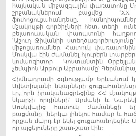
հայկական միջազգային փառատոնը Մո
շրջանակներում բացվեց ՙXX
ֆոտոցուցահանդեսը, հանդիպումն
մշակույթի գործիչների հետ, տեղի ու
բելառուսական փառատոնի հաղթող
ՙԱշուղ Ջիվանիի ստեղծագործությունը՚
միջոցառումներ: Հատուկ փառատոնին
Մոսկվա էին ժամանել հյուրերն տարբեր 
կոմպոզիտոր Կոստանտին Օրբեյլան
չեմպիոն Արթուր Աբրահամը` Գերմանիայ
Հիմնադրամի օգնությամբ Երևանում 
Ավետիսյանի նկարների ցուցահանդես
էր, որն իրականացրեցինք ՀՀ մշակու
նկարչի որդիների` Արմանի և Նարե
Մոսկվայից հատուկ ժամանեցի Եր
բացմանը ներկա լինելու համար և հաճ
որքան մարդ էր եկել ցուցահանդեսին: Ա
որ այցելուները շատ-շատ էին: