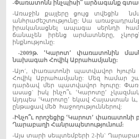
-
Փառատոնն
ինչպիսի՞
արձագանք
գտա
-Առաջին քայլերը ցույց տվեցին 
անհրաժեշտությունը: Սա առաջադրանք
իրականացնել ապագա սերնդի համ
ճանաչեն իրենց արմատները, չկոր
ինքնությունը:
-2009
թ.
ՙԿարոտ՚
փառատոնին
մաս
նախագահ
Հովիկ
Աբրահամյանը:
-Այո´, փառատոնի պատվավոր հյուր
Հովիկ Աբրահամյանը: Մեզ համար շա
դարձավ մեր պատվավոր հյուրը: Փ
ասաց` իսկ ինչո՞ւ ՙԿարոտը՚ չկազմա
Այդպես ՙԿարոտը՚ եկավ Հայաստան և, 
ընթացավ մեծ հաջողություններով:
-
Ինչո՞ւ
որոշեցիք
ՙԿարոտ՚
փառատոնի
Ղարաբաղի
Հանրապետությունում:
-Այս տարի սեպտեմբերի 2-ին` Ղարաբա