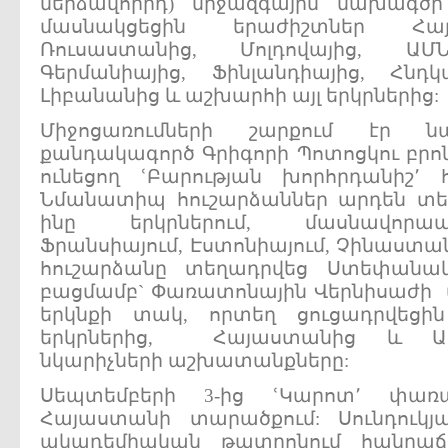
մերձավորիդ) միջազգային նախագծի
մասնակցեցին երաժիշտներ Հայ
Ռուսաստանից, Մոլդովայից, ԱՄՆ-
Գերմանիայից, Ֆինլանդիայից, Հնդկ
Լիբանանից և աշխարհի այլ երկրներից:
Միջոցառումների շարքում էր 
քանդակագործ Գրիգորի Պոտոցկու բր
ունեցող ՙԲարության խորհրդանիշ՚ 
Նմանատիպ հուշարձաններ արդեն տե
ինը երկրներում, մասնավորապ
Ֆրանսիայում, Էստոնիայում, Չինաստա
հուշարձանը տեղադրվեց Ստեփանակ
բացմամբ` Փառատոնային Վերնիսաժի 
երկնքի տակ, որտեղ ցուցադրվեց
երկրներից, Հայաստանից և Ա
նկարիչների աշխատանքները:
Սեպտեմբերի 3-ից ՙԿարոտ՚ փառա
Հայաստանի տարածքում: Սունդուկ
ակադեմիական թատրոնում հանրաճ