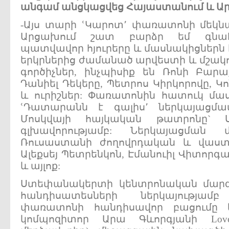
անգամ
անցկացվեց
Հայաստանում
և
Ա
-Այս տարի ՙԿարոտ՚ փառատոնի մեկն
Արցախում շատ բարձր եմ գնահ
պատվավոր հյուրերը և մասնակիցներն
երկրներից ժամանած արվեստի և մշակո
գործիչներ, ինչպիսիք են Ռոնի Բարա
Դանիել Դեկերը, Պետրոս Կիրկորովը, 
և ուրիշներ: Փառատոնին հատուկ մա
ՙԴատարանն է գալիս՚ ներկայացմ
Մոսկվայի հայկական թատրոնը` 
գլխավորությամբ: Ներկայացման
Ռուսաստանի ժողովրդական և վաս
Ալեքսեյ Պետրենկոն, Էմանուիլ Վիտորգա
և այլոք:
Ստեփանակերտի կենտրոնական մարզ
հանդիսատեսների ներկայությամ
փառատոնի հանդիսավոր բացումը 
կոմպոզիտոր Արա Գևորգյանի Love