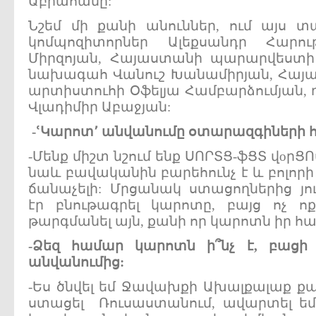
Աբրահամը:
Նշեմ մի քանի անուններ, ում այս 
կոմպոզիտորներ Ալեքսանդր Հարու
Միրզոյան, Հայաստանի պարարվեստի 
նախագահ Վանուշ Խանամիրյան, Հայ
արտիստուհի Օֆելյա Համբարձումյան, 
Վլադիմիր Աբաջյան:
-
ՙԿարոտ՚
անվանումը
օտարազգիների
-Մենք միշտ նշում ենք ՍՈՐՏՑ-ֆՑՏ վоրՑՈ
նաև բավականին բարեհունչ է և բոլոր
ճանաչելի: Մրցանակ ստացողներից յու
էր բնութագրել կարոտը, բայց ոչ ո
թարգմանել այն, քանի որ կարոտն իր հա
-
Ձեզ
համար
կարոտն
ի՞նչ
է,
բաց
անվանումից:
-Ես ծնվել եմ Ջավախքի Ախալքալաք քաղ
ստացել Ռուսաստանում, ավարտել ե