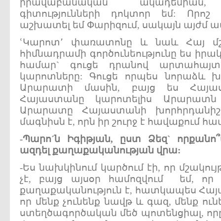
իրավաբանական ակադեմիան,
գիտությունների դոկտոր եմ: Որո
աշխատել եմ Փարիզում, սակայն այժմ ապ
ՙԿարոտ՚ փառատոնը և նաև Հայ մշ
հիմնադրամի գործունեությունը ես իրակ
համար` գուցե դրանով արտահայտ
կարոտները: Գուցե որպես նորաձև խ
Արարատի մասին, բայց ես Հայաս
Հայաստանը կարոտելիս Արարատն 
Արարատը Հայաստանի խորհրդանիշը
մագնիսն է, որն իր շուրջ է հավաքում հա
-
Պարո´
ն
Իգիթյան,
ըստ
Ձեզ`
որքանո
ազդել
քաղաքականության
վրա:
-Ես նախկինում կարծում էի, որ մշակու
չէ, բայց այսօր համոզվում եմ, որ 
քաղաքականություն է, հատկապես Հա
որ մենք չունենք նավթ և գազ, մենք ուն
ստեղծագործական մեծ պոտենցիալ, որ