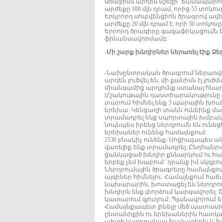
Առաջինն արդեն նշեցի` ճանապարհ
արժեքը 100 մլն դրամ, որից 55 տոկո
Երկրորդ սուբվենցիոն ծրագրով ավե
արժեքը 20 մլն դրամ է, որի 50 տոկ
Երրորդ ծրագիրը գազաֆիկացումն է 1
ֆինանսավորմամբ:
-Մի շարք խնդիրներ ներառել էիք Ձե
-Նախընտրական ծրագրում ներառված
արդեն լուծվել են, մի քանիսն էլ լ
միանգամից արդյունք ստանալ հնար
Մշակութային դաստիարակությունը նո
տարում հիմնել ենք 3 պարային խու
երեխա: Կենցաղի տանն ունեինք մա
տրամադրել ենք սպորտային խմբակն
նույնպես իրենց ներդրումն են ունեց
երեխաներ ունենք համայնքում:
2530 բնակիչ ունենք: Սոցիալապես 
վառելիք ենք տրամադրել: Ընդհանրա
ցանկացած խնդիր քննարկում ու համ
երբեք չեմ խաբում` դրանք իմ սկզբու
Ներդրումային ծրագրերը համայնքո
այգիներ հիմնելու: Համայնքում հա
նախարարին, խոստացել են ներդրում
խնդիրն ենք փորձում կարգավորել: 
կատարում գյուղում: Պլանավորում
Համայնքապետ լինելը մեծ պատասխ
ընտանիքին ու երեխաներին հատկաց
պիտի կարողանաս համատեղել և հա