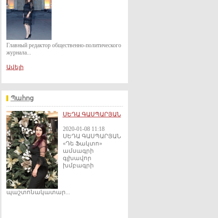
Главный редактор общественно-политического
журнала...
Ավելի
Պահոց
ՍԵԴԱ ԳԱՍՊԱՐՅԱՆ
2020-01-08 11:18
ՍԵԴԱ ԳԱՍՊԱՐՅԱՆ
«Դե Ֆակտո»
ամսագրի
գլխավոր
խմբագրի
պաշտոնակատար...