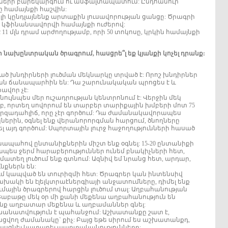
ների բարեկարգում ու ասֆալտապատում: Ընդհանուր
սը համայնքի հաշվին:
լի կընդլայնենք արտաքին լուսավորության ցանցը: Ծրագրի
ոսը կֆինանսավորվի համայնքի ուժերով:
1 մլն դրամ արժողությամբ, որի 50 տոկոսը, կրկին համայնքի
ր նախընտրական ծրագրում, հասցրե՞լ եք կյանքի կոչել դրանք:
 խնդիրների լուծման մեկնարկը տրված է: Որոշ խնդիրներ
ուծման ճանապարհին են: Դա շարունակական պրոցես է և
ավոր չէ:
ւյնպես մեր ուշադրության կենտրոնում է: Վերջին մեկ
մբ, որտեղ սովորում են տարբեր տարիքային խմբերի մոտ 75
րզադահլիճ, որը չէր գործում: Դա ժամանակավորապես
երին, օգնել ենք վերանորորգման հարցում, ծնողները
ել այդ գործում: Սպորտային լուրջ հաջողությունների հասած
անապահով ընտանիքներին միշտ ենք օգնել: 15-20 ընտանիքի
պես ջերմ հարաբերություններ ունեմ բնակիչների հետ,
ատեղ լուծում ենք գտնում: Ազնիվ եմ նրանց հետ, արդար,
նքներն են:
ւմ կապված են տուրիզմի հետ: Ծրագրեր կան ինտենսիվ
ճախակի են էլելկտրաէներգիայի անջատումները, դիմել ենք
ային ծրագրերով հարցին լուծում տալ: Աղբահանության
Շաբաթը մեկ օր մի քանի մեքենա աղբահանություն են
 ենք աղբատար մեքենա և աղբամաններ գնել:
անատվություն է պահանջում: Աշխատանքը շատ է,
վող ժամանակը` քիչ: Բայց եթե սիրում ես աշխատանքդ,
սցնել կատարել պարտականություններդ: