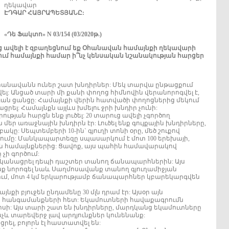
ղեկավար
ԷԴԳԱՐ ՀԱՅՐԱՊԵՏՅԱՆԸ:
«Դե Ֆակտո» N 03/154 (03/2020թ.)
ց ավելի է զբաղեցնում եք Օհանավան համայնքի ղեկավարի
ւմ համայնքի համար ի՞նչ կենսական նշանակության հարցեր
հանավանն ուներ շատ խնդիրներ: Մեկ տարվա ընթացքում
 Անցած տարի մի քանի փողոց հիմնովին վերանորոգվել է,
ւթյան ցանցը: Համայնքի վերին հատվածի փողոցներից մեկում
ացրել: Համայնքն այլևս խմելու ջրի խնդիր չունի:
յան հարցն ենք լուծել: 20 տարուց ավելի չգործող
եր առաջնային խնդիրն էր: Լուծել ենք գույքային խնդիրները,
կը: Սեպտեմբերի 10-ին` գյուղի տոնի օրը, մեծ շուքով
ւմը: Մանկապարտեզը սպասարկում է մոտ 100 երեխայի,
ն համայնքներից: Ցավոք, այս պահին համավարակով
ի գործում:
կանացրել դեպի դաշտեր տանող ճանապարհներին: Այս
ք նորոգել նաև Սաղմոսավանք տանող գյուղամիջյան
ւմ, մոտ 4 կմ երկարությամբ ճանապարհներ կբարեկարգվեն
քի բյուջեն ընդամենը 30 մլն դրամ էր: Այսօր այն
ք հանգամանքների հետ: Եկամուտների հավաքագրումն
ոսի: Այս տարի շատ են խնդիրները, մարդկանց եկամուտները
մինչև տարեվերջ լավ արդյունքներ կունենանք:
րել, բոլորն էլ հաստատվել են: