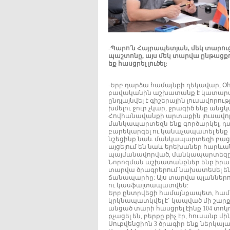
-Պարո՛ն Հայրապետյան, մեկ տարու
պաշտոնը, այս մեկ տարվա ընթացքո
եք հասցրել լուծել:
-Երբ դարձա համայնքի ղեկավար, Օ
բավականին աշխատանք է կատարվել:
ընդլայնվել է գիշերային լուսավորո
խմելու ջուր չկար, ջրագիծ ենք անցկ
Հովհանավանքի արտաքին լուսավորութ
մանկապարտեզն ենք գործարկել, դա մ
բարեկարգել ու կանաչապատել ենք բա
նշեցինք նաև մանկապարտեզի բացո
այցելում են նաև երեխաներ հարևա
պայմանավորված, մանկապարտեզը չ
Նորոգման աշխատանքներ ենք իրա
տարվա ծրագրերում նախատեսել են
ճանապարհը: Այս տարվա պլաններո
ու կասֆալտապատվեն:
Երբ ընտրվեցի համայնքապետ, համայն
կրկնապատկվել է` կապված մի շար
անցած տարի հասցրել էինք 104 տոկ
քչացել են, բերքը քիչ էր, հուսանք 
Սուբվենցիոն 3 ծրագիր ենք ներկայաց