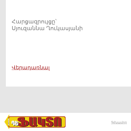
Հարցազրույցը՝
Սյուզաննա Ղուկասյանի
Վերադառնալ
Գլխավոր