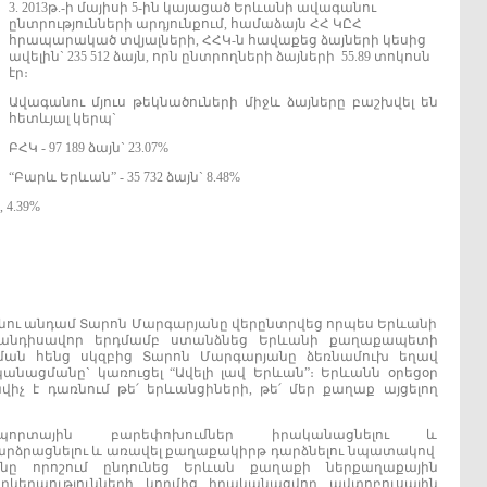
3. 2013թ.-ի մայիսի 5-ին կայացած Երևանի ավագանու
ընտրությունների արդյունքում, համաձայն ՀՀ ԿԸՀ
հրապարակած տվյալների, ՀՀԿ-ն հավաքեց ձայների կեսից
ավելին` 235 512 ձայն, որն ընտրողների ձայների 55.89 տոկոսն
էր։
Ավագանու մյուս թեկնածուների միջև ձայները բաշխվել են
հետևյալ կերպ`
ԲՀԿ - 97 189 ձայն` 23.07%
“Բարև Երևան” - 35 732 ձայն` 8.48%
 4.39%
գանու անդամ Տարոն Մարգարյանը վերընտրվեց որպես Երևանի
հանդիսավոր երդմամբ ստանձնեց Երևանի քաղաքապետի
րման հենց սկզբից Տարոն Մարգարյանը ձեռնամուխ եղավ
ացմանը` կառուցել “Ավելի լավ Երևան”։ Երևանն օրեցօր
վիչ է դառնում թե՛ երևանցիների, թե՛ մեր քաղաք այցելող
որտային բարեփոխումներ իրականացնելու և
արձրացնելու և առավել քաղաքակիրթ դարձնելու նպատակով
անը որոշում ընդունեց Երևան քաղաքի ներքաղաքային
րկերպությունների կողմից իրականացվող ավտոբուսային