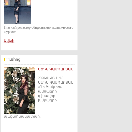
Главный редактор общественно-политического
журнала...
Ավելի
Պահոց
ՍԵԴԱ ԳԱՍՊԱՐՅԱՆ
2020-01-08 11:18
ՍԵԴԱ ԳԱՍՊԱՐՅԱՆ
«Դե Ֆակտո»
ամսագրի
գլխավոր
խմբագրի
պաշտոնակատար...