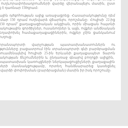
 ուղևորափոխադրումների վարձը վերանայելու մասին, ըստ
 է դառնար 150դրամ։
յին դժգոհության ալիք առաջացրեց։ Հասարակությունը դեմ
 150 դրամ ուղեվարձ վճարելու որոշմանը։ Հուլիսի 22-ից
150 դրամ” քաղաքացիական ակցիան, որին միացան հայտնի
ութային գործիչներ, ուսանողներ և այլն, ովքեր անձնական
ն տեղափոխել համաքաղաքացիներին, ովքեր չէին ցանկանում
ւղուց։
րանսպորտի վարչության պատասխանատուներն ու
յունները բացատրում էին տրանսպորտի գնի բարձրացման
յնուամենայնիվ հուլիսի 25-ին Երևանի քաղաքապետ Տարոն
կության ճնշումներին և ընդառաջ գնալով բողոքի ալիքին,
ապատասխան կառույցների ներկայացուցիչների, քաղաքային
րի մասնակցությամբ, որտեղ հանձնարարեց կասեցնել
րձի փոփոխման (բարձրացման) մասին իր իսկ որոշումը։