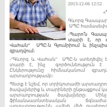
2013-12-06 12:52
«
Գևորգ Գասպարյ
ՍՊԸ համասե
-
Պարո՛ն
Գասպ
տարի
է
,
որ
Վահան
”
ՍՊԸ
-
ն
Գյումրիում
և
ինչպիս
զբաղվում
։
-”Գևորգ և Վահան” ՍՊԸ-ն ստեղծվել է 
տարի է, ինչ գործունեություն է ծ
Ընկերությունը հիմնականում զբա
արտադրությամբ։
Պետք է նշեմ, որ տրիկոտաժի արտադրութ
ծավալներից և տարիների ընթացքում կ
արտադրության ծավալները։ Մին
ֆինանսատնտեսական ճգնաժ
արտադրությունն ավելի մեծ քայլերո