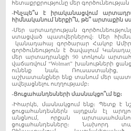
հետաքրքրությունը մեր գործունեության
-
Ինչպե՞ս
է
իրականացվում
արտադր
հիմնականում
ներքի՞ն
,
թե՞
արտաքին
ս
-
Մեր արտադրության գործունեությու
ստացված պատվերներով։ Մեր հիմ
կանադահայ գործարար Հակոբ Ամիրյ
գործունեություն է ծավալում Կանադա
մեր արտադրանքի 90 տոկոսն արտա
վաճառվում “Wolmart” խանութների ցա
ունենք նաև Ռուսաստանից, Հո
աշխատանքներ ենք տանում մեր պատ
ավելացնելու ուղղությամբ։
-
Ցուցահանդեսների
մասնակցո՞ւմ
եք
։
-Իհարկե, մասնակցում ենք։ Պետք է ն
ցուցահանդեսներն այդքան էլ արդյ
անցնում, որքան արտասահմանո
ցուցահանդեսները։ Նախորդ տա