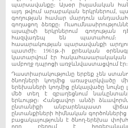
պարսավանքը։ Այսօր իսլամական հան
այդ թվում արաբական երկրներում, պ
գողության համար մարդուն անդամահ
գողացող ձեռքը։ Ուսումնասիրություննե
այսպիսի երկրներում գողության 
հազվադեպ են պատահում։ 
հասարակության պարսավանքի արդյուն
պատժի։ 1961թ.-ի քրեական օրենսգ
կատարվում էր հակահասարակական 
ամբողջ դպրոցի առջևնվաստացվում էր։
Դաստիարակությունը երբեք չեն ստանո
ծնողների կողմից առաջարկվածը միգ
երեխաների կողմից ընկալվածը նույնը լ
մեծ տեղ է զբաղեցնում նաևընտան
երևույթը։ Հանցավոր անձի ձևավորմ
ընտանիքի անբարենպաստ վիճա
ընտանքիների հիմնական գործոններից
բացակայությունն է ծնող-երեխա փոխհ
որը բերում է հոգեբանակ