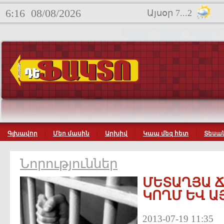
6:16
08/08/2026
Այսօր 7...2
Գլխավոր
Մեր մասին
Արխիվ
Կապ մեզ հետ
Տեսան
Նորություններ
ՄԵՏԱՂՅԱ Ճ
ԿՈՂՄ ԵՎ Ա
2013-07-19 11:35