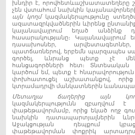
խնդիր է, որովհետևաշխատատեղերը շա
չեն վստահում նախկին կալանավորներ
այն
կողմ
կազմակերպությունը ստեղծվ
ազատազրկվածներին ևիրենց ընտանիքնե
կալանավայրում եղած անձինք 
հասարակությանը։ Կալանավայրում եղ
դասախոսներ, արվեստագետներ
պատճառներով, երբեմն պարզապես սայ
գործել, ևնրանց պետք չէ մեկ
հանցագործների հետ։ Տնտեսական 
կարծում եմ, պետք է հնարավորությու
փոխհատուցել աշխատանքով, որից
կտրամադրվի մանկատներին ևանապահ
Մետաղյա
ճաղերից
այն
կո
կազմակերպությունն զբաղվում է
փաթեթավորմամբ, որից եկած ողջ գո
նախկին դատապարտյալներին ևնրա
Աջակցության դեպքում կբա
փաթեթավորման փոքրիկ արտադրա