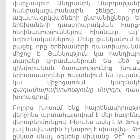
վարչապետ Անդրանիկ Մարգարյանի
հանրակացարանային շենքը, որ
ազատազրկվածների ընտանիքները։ Ե
երեխաների դաստիարակման հարցո
հեղինակություններով հիանալը, այ
ևգիտնականներով։ Մենք ցանկանում
բացել, որը երեխաների դաստիարակմա
միջոց է։ Ցանկություն կա հանդիպ
տարբեր զորամասերում։ Ես մեծ 
զինվորական ծառայությունից խու
երիտասարդներ հայտնվում են կալան
կա միջոցառում կազմ
գաղափարախոսությունը
մարդու
դաս
խորագրով։
Բոլորս խոսում ենք հայրենասիրությո
վերջինս արտահայտվում է մեր հայրեն
վերաբերմունքով։ Ինչպես ասել է Թ. Ֆու
լավ նավաստին էլ կարող է սխալվել»։ Թ
ընկած մնալ, օգնենք միմյանց։ Չէ՞ որ