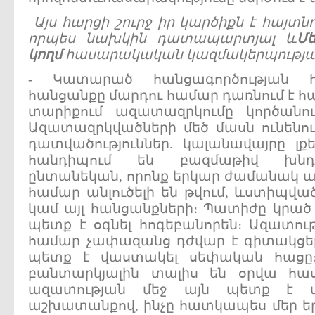
Այս
հարցի
շուրջ
իր
կարծիքն
է
հայտնո
որպես
նախկին
դատապարտյալ
և
Մ
կողմ
հասարակական
կազմակերպությ
- Կատարած հանցագործության հ
հանցանքը մարդու համար դառնում է հ
տարիքում ազատազրկումը կործանու
Ազատազրկվածների մեծ մասն ունենու
դատվածություններ. կալանավայրը լք
հանդիպում են բազմաթիվ խնդիր
ընտանեկան, որոնք երկար ժամանակ 
համար անլուծելի են թվում, ևստիպված
կամ այլ հանցանքների։ Պատիժը կրա
պետք է օգնել հոգեբանորեն։ Ազատու
համար չափազանց դժվար է գիտակցել
պետք է վաստակել սեփական հացը
բանտարկյալին տալիս են օրվա հասա
ազատության մեջ այն պետք է 
աշխատանքով, ինչը հատկապես մեր ե