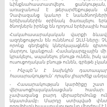
ևինքնահաստատվելու ցանկությ
առաջանում է թերարժեքության մ
Չափազանց կաևոր է նաևծնողների
երեխաներին օրինակ ծառայելու ե
ծնողներն իրենք են դրդում երեխային հ
Հակահասարակական վարքի ձևավո
ազդեցություն են ունենում ԶԼՄ-ները։
որոնք գեղեցիկ կներկայացնեն գիտո
մարդու կյանքում։ Համակարգչային մի
կրակելու, սպանելու բնույթ ունեն, իսկ
ուսուցողական բնույթ ունեն, գրեթե չկան
-
Ինչպե՞ս
է
նախկին
դատապար
հասարակություն
`
որպես
լիարժեք
անդա
- Հասարակության կարծիքը շատ
վերասոցիալականացման համար։
չափազանց բարդ վերաբերմունք ո
նկատմամբ։ Մարդը ստիպված փնտր
որովհետևհասարակությունը մերժում է 