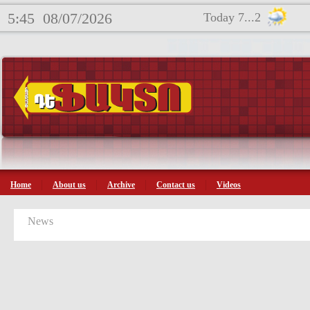
5:45
08/07/2026
Today 7...2
Home
About us
Archive
Contact us
Videos
News