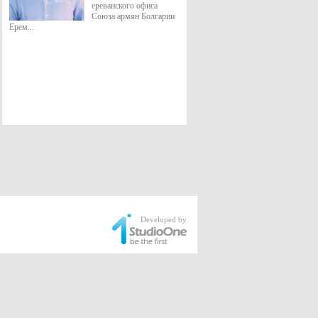
ереванского офиса
Союза армян Болгарии
Ерем...
Developed by