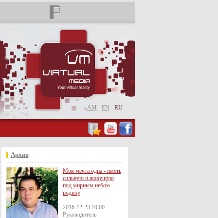
AM
EN
RU
Архив
Моя мечта одна - иметь
сильную и живущую
под мирным небом
родину
2016-12-23 10:00
Руководитель