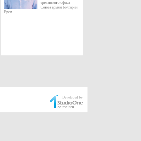
ереванского офиса
Союза армян Болгарии
Ерем...
Developed by