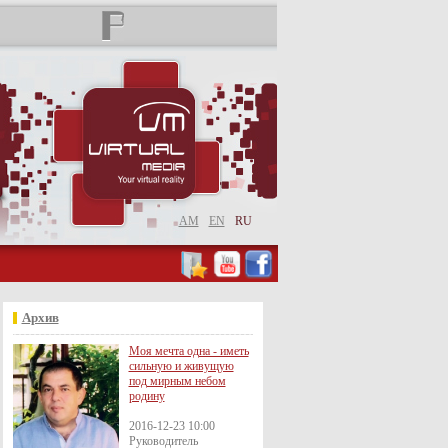
AM
EN
RU
Архив
Моя мечта одна - иметь
сильную и живущую
под мирным небом
родину
2016-12-23 10:00
Руководитель